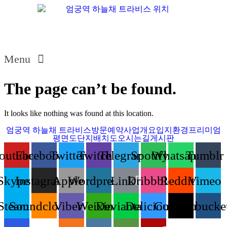
Menu
The page can’t be found.
It looks like nothing was found at this location.
엄궁역 하늘채 트라비스
방문예약
사업개요
입지환경
프리미엄
평면도
단지배치도
오시는길
게시판
outube
Facebook
Twitter
Twitch
Telegram
Spotify
Whatsapp
Tumblr
Skype
Instagram
Apple
Wordpress
Link
Dribbble
Reddit
Vimeo
Steam
Soundcloud
Viber
Weixin
Deviantart
Delicious
Codepen
Bitbucke