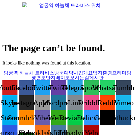
Menu
The page can’t be found.
It looks like nothing was found at this location.
엄궁역 하늘채 트라비스
방문예약
사업개요
입지환경
프리미엄
평면도
단지배치도
오시는길
게시판
Youtube
Facebook
Twitter
Twitch
Telegram
Spotify
Whatsapp
Tumblr
Skype
Instagram
Apple
Wordpress
Link
Dribbble
Reddit
Vimeo
Steam
Soundcloud
Viber
Weixin
Deviantart
Delicious
Codepen
Bitbuck
ursquare
Free-
Odnoklassniki
Jsfiddle
Tripadvisor
Yelp