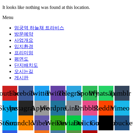
It looks like nothing was found at this location.
Menu
엄궁역 하늘채 트라비스
방문예약
사업개요
입지환경
프리미엄
평면도
단지배치도
오시는길
게시판
outube
Facebook
Twitter
Twitch
Telegram
Spotify
Whatsapp
Tumblr
Skype
Instagram
Apple
Wordpress
Link
Dribbble
Reddit
Vimeo
Steam
Soundcloud
Viber
Weixin
Deviantart
Delicious
Codepen
Bitbucke